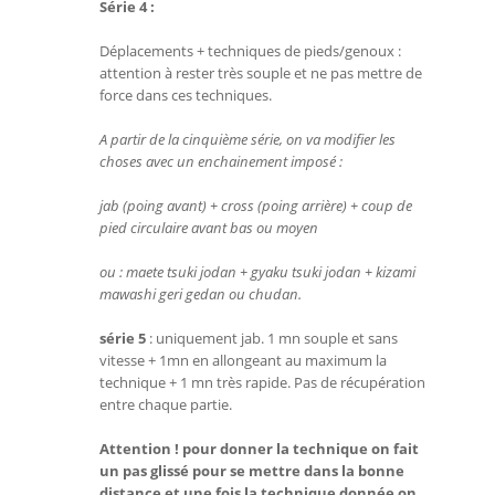
Série 4 :
Déplacements + techniques de pieds/genoux :
attention à rester très souple et ne pas mettre de
force dans ces techniques.
A partir de la cinquième série, on va modifier les
choses avec un enchainement imposé :
jab (poing avant) + cross (poing arrière) + coup de
pied circulaire avant bas ou moyen
ou : maete tsuki jodan + gyaku tsuki jodan + kizami
mawashi geri gedan ou chudan.
série 5
: uniquement jab. 1 mn souple et sans
vitesse + 1mn en allongeant au maximum la
technique + 1 mn très rapide. Pas de récupération
entre chaque partie.
Attention ! pour donner la technique on fait
un pas glissé pour se mettre dans la bonne
distance et une fois la technique donnée on