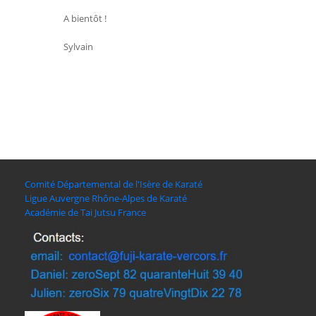
A bientôt !
Sylvain
Comité Départemental de l'Isère de Karaté
Ligue Auvergne Rhône-Alpes de Karaté
Académie de Tai Jutsu France