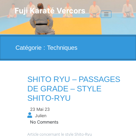
Skip
to
Fuji Karaté Vercors
Toggle naviga
content
Catégorie :
Techniques
SHITO RYU – PASSAGES
DE GRADE – STYLE
SHITO-RYU
23 Mai 23
Julien
No Comments
Article concernant le style Shito-Ryu