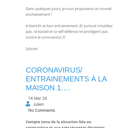
Dans quelques jours, je vous proposerai un nouvel
enchainement !
A bientôt et bon entrainement. Et surtout n’oubliez
pas : le karaté et la self défense ne protègent pas
contre le coronavirus !!!
Sylvain
CORONAVIRUS/
ENTRAINEMENTS À LA
MAISON 1….
14 Mar 20
Julien
No Comments
Compte tenu de la situation liée au
coronavirus et aux très récentes décisions