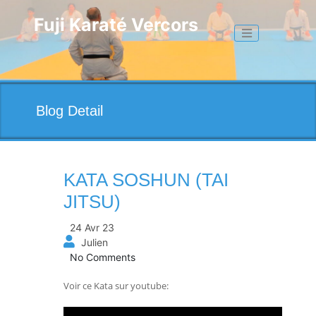
Skip
to
Fuji Karaté Vercors
Toggle naviga
content
Blog Detail
KATA SOSHUN (TAI
JITSU)
24 Avr 23
Julien
No Comments
Voir ce Kata sur youtube: