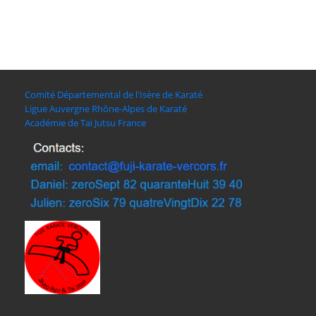
Comité Départemental de l'Isère de Karaté
Ligue Auvergne Rhône-Alpes de Karaté
Académie de Tai Jutsu France