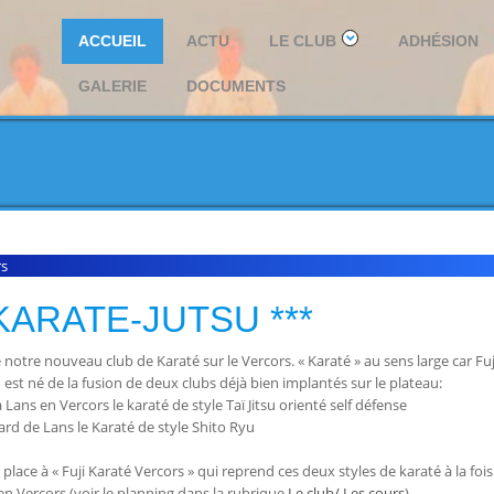
ACCUEIL
ACTU
LE CLUB
ADHÉSION
GALERIE
DOCUMENTS
rs
 KARATE-JUTSU ***
notre nouveau club de Karaté sur le Vercors. « Karaté » au sens large car Fuj
 est né de la fusion de deux clubs déjà bien implantés sur le plateau:
à Lans en Vercors le karaté de style Taï Jitsu orienté self défense
lard de Lans le Karaté de style Shito Ryu
 place à « Fuji Karaté Vercors » qui reprend ces deux styles de karaté à la fois
en Vercors (voir le planning dans la rubrique
Le club/ Les cours
).