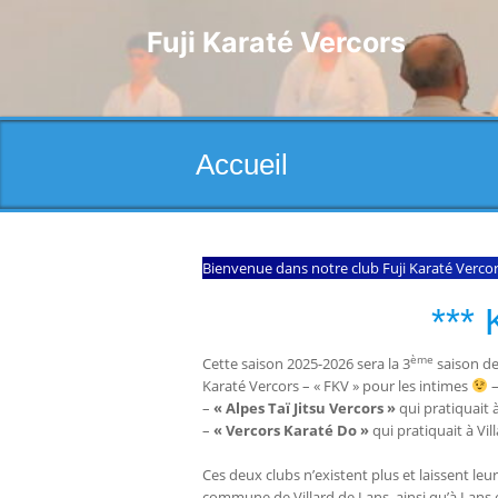
Skip
to
Fuji Karaté Vercors
content
Accueil
Bienvenue dans notre club Fuji Karaté Verco
***
ème
Cette saison 2025-2026 sera la 3
saison de 
Karaté Vercors – « FKV » pour les intimes
–
–
« Alpes Taï Jitsu Vercors »
qui pratiquait 
–
« Vercors Karaté Do »
qui pratiquait à Vil
Ces deux clubs n’existent plus et laissent leur
commune de Villard de Lans, ainsi qu’à Lans 