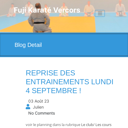
Skip
to
Fuji Karaté Vercors
Toggle naviga
content
Blog Detail
REPRISE DES
ENTRAINEMENTS LUNDI
4 SEPTEMBRE !
03 Août 23
Julien
No Comments
voir le planning dans la rubrique
Le club/ Les cours