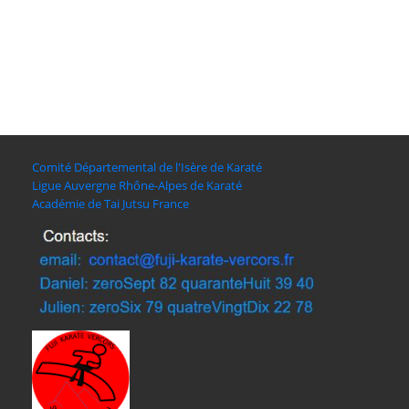
Comité Départemental de l'Isère de Karaté
Ligue Auvergne Rhône-Alpes de Karaté
Académie de Tai Jutsu France