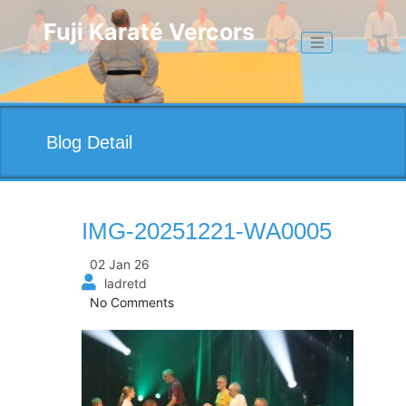
Skip
to
Fuji Karaté Vercors
Toggle naviga
content
Blog Detail
IMG-20251221-WA0005
02 Jan 26
ladretd
No Comments